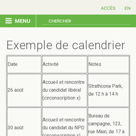
accès
menu
accueil
Exemple de calendrier
Date
Activité
Notes
Accueil et rencontre
Strathcona Park,
26 août
du candidat libéral
de 12 h à 14 h
(circonscription x)
Bureau de
Accueil et rencontre
campagne, 123,
30 août
du candidat du NPD
rue Main, de 17 à
(circonscription x)