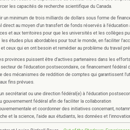
orcer les capacités de recherche scientifique du Canada.
ir un minimum de trois milliards de dollars sous forme de finan
l direct au moyen d’un transfert de fonds réservés à l’éducation
ces et aux territoires pour que les universités et les collèges p
 les études plus abordables pour tout le monde, en faciliter l’ac
 et ceux qui en ont besoin et remédier au problème du travail pré
es provinces puissent être d’actives partenaires dans les effort
e secteur de l’éducation postsecondaire, ce financement fédéral d
 des mécanismes de reddition de comptes qui garantissent l’uti
aux fins prévues.
un secrétariat ou une direction fédéral(e) à l’éducation postseco
u gouvernement fédéral afin de faciliter la collaboration
ouvernementale et coordonner des initiatives concernant, notamm
che et la science, l’aide aux étudiants, les données et l’innovatio