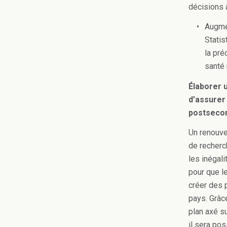
décisions 
Augmen
Statis
la préc
santé 
Élaborer u
d’assurer 
postsecon
Un renouve
de recherch
les inégali
pour que l
créer des 
pays. Grâc
plan axé s
il sera po