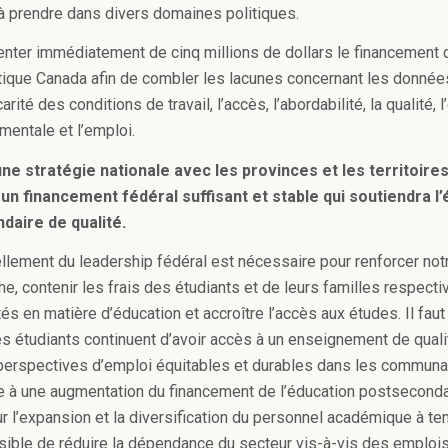
à prendre dans divers domaines politiques.
ter immédiatement de cinq millions de dollars le financement 
tique Canada afin de combler les lacunes concernant les donnée
arité des conditions de travail, l’accès, l’abordabilité, la qualité, l’
mentale et l’emploi.
ne stratégie nationale avec les provinces et les territoires
un financement fédéral suffisant et stable qui soutiendra l
daire de qualité.
llement du leadership fédéral est nécessaire pour renforcer not
e, contenir les frais des étudiants et de leurs familles respecti
tés en matière d’éducation et accroître l’accès aux études. Il faut 
es étudiants continuent d’avoir accès à un enseignement de quali
perspectives d’emploi équitables et durables dans les commun
e à une augmentation du financement de l’éducation postsecondai
ur l’expansion et la diversification du personnel académique à te
ssible de réduire la dépendance du secteur vis-à-vis des emploi