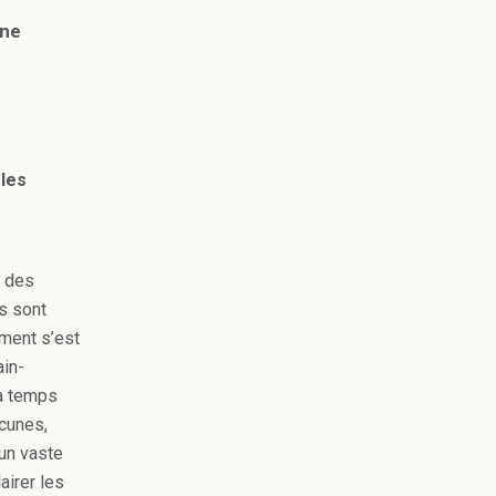
une
 les
é des
es sont
ement s’est
ain-
 à temps
cunes,
’un vaste
airer les