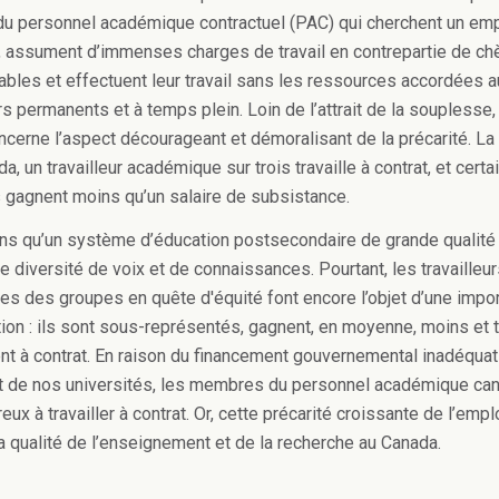
 personnel académique contractuel (PAC) qui cherchent un emp
 assument d’immenses charges de travail en contrepartie de c
ables et effectuent leur travail sans les ressources accordées a
s permanents et à temps plein. Loin de l’attrait de la souplesse,
oncerne l’aspect décourageant et démoralisant de la précarité.
La 
a, un travailleur académique sur trois travaille à contrat, et cert
rs gagnent moins qu’un salaire de subsistance.
s qu’un système d’éducation postsecondaire de grande qualité i
e diversité de voix et de connaissances. Pourtant, les travailleu
s des groupes en quête d'équité font encore l’objet d’une impo
ion : ils sont sous-représentés, gagnent, en moyenne, moins et t
nt à contrat. En raison du financement gouvernemental inadéqua
t de nos universités, les membres du personnel académique ca
ux à travailler à contrat. Or, cette précarité croissante de l’empl
la qualité de l’enseignement et de la recherche au Canada.