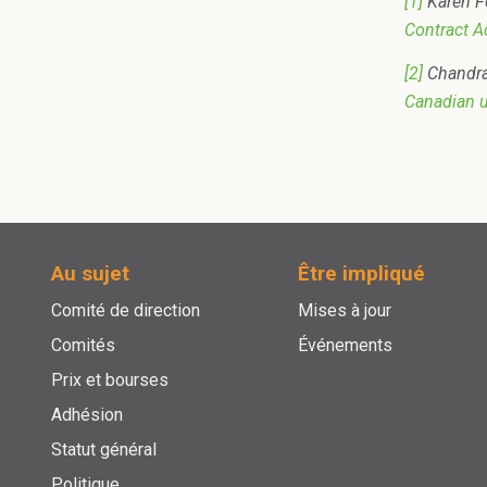
[1]
Karen Fo
Contract A
[2]
Chandra
Canadian u
Au sujet
Être impliqué
Comité de direction
Mises à jour
Comités
Événements
Prix ​​et bourses
Adhésion
Statut général
Politique