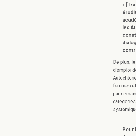
« [Tr
érudi
acadé
les A
const
dialo
contr
De plus, l
d’emploi d
Autochtone
femmes et 
par semain
catégories 
systémique
Pour 