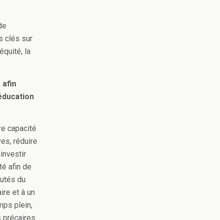
de
s clés sur
équité, la
 afin
’éducation
re capacité
ves, réduire
investir
té afin de
autés du
re et à un
mps plein,
s précaires