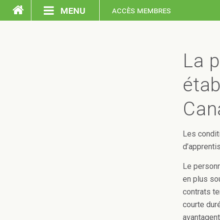
menu
accès membres
accueil
La p
éta
Can
Les condit
d’apprenti
Le personn
en plus so
contrats t
courte dur
avantagent