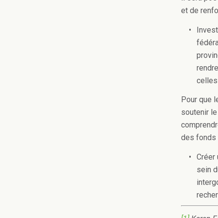
et de renf
Invest
fédéra
provin
rendre
celles
Pour que l
soutenir l
comprendre
des fonds 
Créer 
sein d
interg
recher