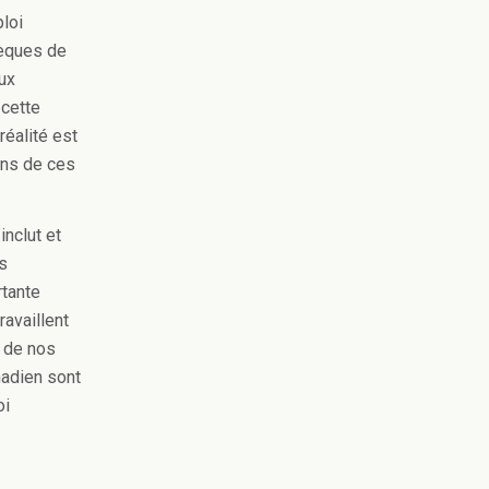
loi
hèques de
ux
 cette
réalité est
ains de ces
nclut et
rs
rtante
ravaillent
t de nos
nadien sont
oi