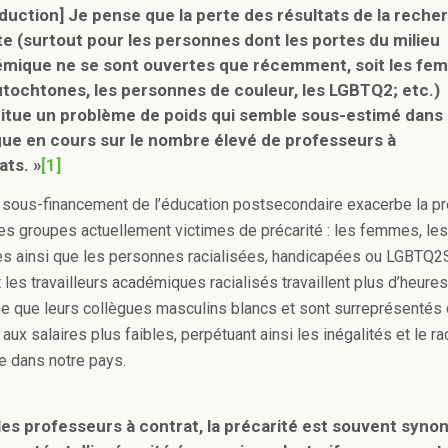
aduction] Je pense que la perte des résultats de la reche
te (surtout pour les personnes dont les portes du milieu
mique ne se sont ouvertes que récemment, soit les fe
utochtones, les personnes de couleur, les LGBTQ2; etc.)
itue un problème de poids qui semble sous-estimé dans 
gue en cours sur le nombre élevé de professeurs à
ats. »
[1]
e sous-financement de l’éducation postsecondaire exacerbe la pr
es groupes actuellement victimes de précarité : les femmes, les
s ainsi que les personnes racialisées, handicapées ou LGBTQ2
les travailleurs académiques racialisés travaillent plus d’heures
e que leurs collègues masculins blancs et sont surreprésentés 
aux salaires plus faibles, perpétuant ainsi les inégalités et le r
 dans notre pays.
les professeurs à contrat, la précarité est souvent syn