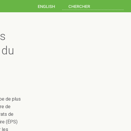
english
es
 du
pe de plus
dre de
rats de
ire (ÉPS)
r les