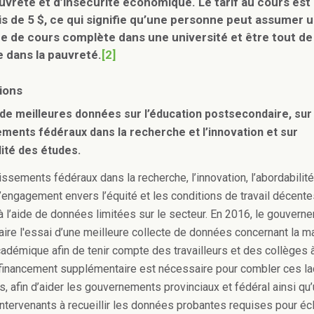
uvreté et d’insécurité économique. Le tarif au cours est
is de 5 $, ce qui signifie qu’une personne peut assumer 
e de cours complète dans une université et être tout de
dans la pauvreté.
[2]
ions
r de meilleures données sur l’éducation postsecondaire, sur
ements fédéraux dans la recherche et l’innovation et sur
lité des études.
issements fédéraux dans la recherche, l’innovation, l’abordabilit
l’engagement envers l’équité et les conditions de travail décent
à l’aide de données limitées sur le secteur. En 2016, le gouvern
aire l'essai d’une meilleure collecte de données concernant la m
adémique afin de tenir compte des travailleurs et des collèges
n financement supplémentaire est nécessaire pour combler ces la
s, afin d’aider les gouvernements provinciaux et fédéral ainsi qu
intervenants à recueillir les données probantes requises pour écl