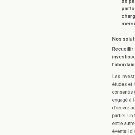
de pa
parfo
charg
même 
Nos solut
Recueilli
investiss
l’abordabi
Les invest
études et 
consentis 
engagé à f
d'œuvre ac
partiel. U
entre autre
éventail d’