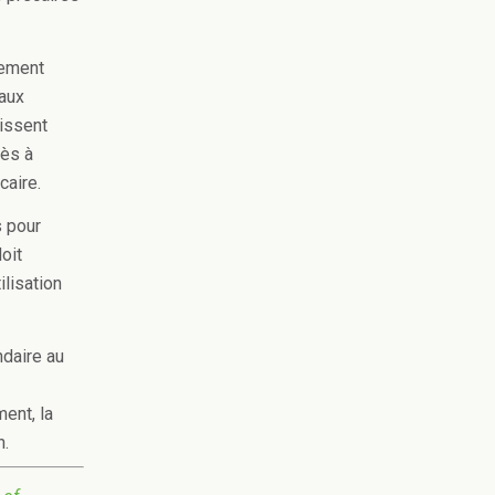
cement
 aux
uissent
cès à
caire.
s pour
oit
lisation
ndaire au
ent, la
n.