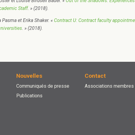
ster et Louise Birdsell Bauer. «
Out of the Shadows:
Experiences
cademic Staff
. » (2018).
 Pasma et Erika Shaker. «
Contract U:
Contract faculty appointme
niversities
. » (2018).
Nouvelles
Contact
Communiqués de presse
Associations membres
Publications