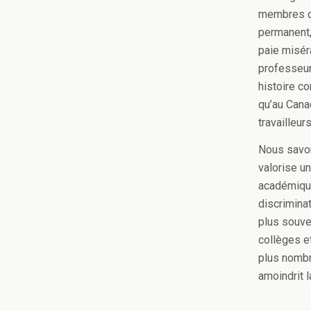
membres du
permanent,
paie misér
professeur
histoire c
qu’au Canad
travailleu
Nous savon
valorise un
académique
discriminat
plus souve
collèges e
plus nombre
amoindrit 