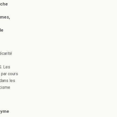
rche
mmes,
le
écarité
S. Les
 par cours
dans les
acisme
onyme