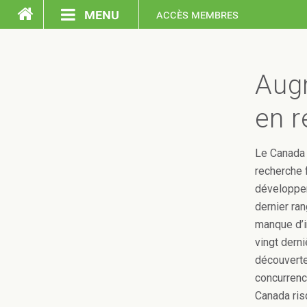
menu
accès membres
accueil
Aug
en 
Le Canada 
recherche 
développem
dernier ra
manque d’i
vingt dern
découverte
concurrenc
Canada ris