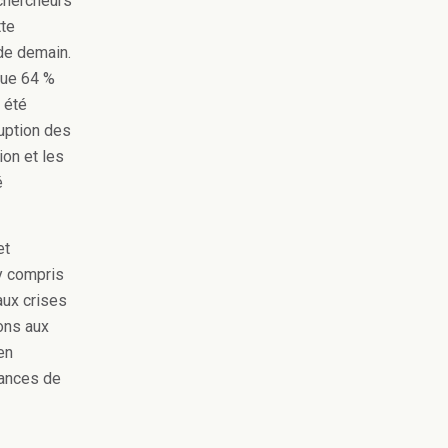
chercheurs
tte
de demain.
que 64 %
 été
uption des
ion et les
é
et
 y compris
aux crises
ons aux
en
sances de