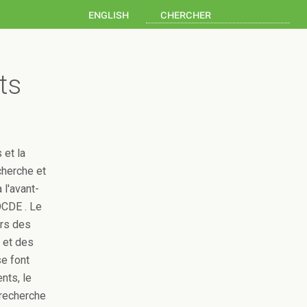
english
ts
 et la
cherche et
 l'avant-
OCDE . Le
urs des
 et des
se font
nts, le
 recherche