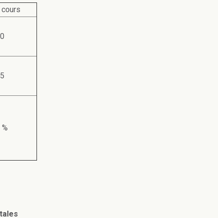
 cours
0
5
 %
tales