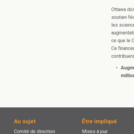
Ottawa doi
soutien fé
les scienc
augmentati
ce que le 
Ce finance
contribuera
Augme
millio
Au sujet
Être impliqué
Comité de direction
Mises à jour