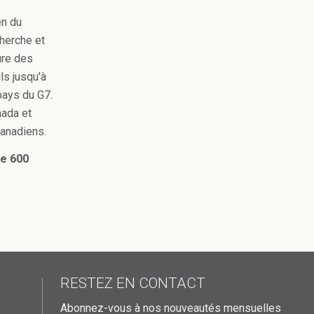
en du
cherche et
ure des
s jusqu'à
pays du G7.
nada et
Canadiens.
de 600
RESTEZ EN CONTACT
Abonnez-vous à nos nouveautés mensuelles