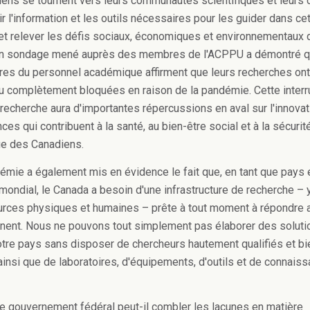
ens se tournent vers leurs communautés scientifiques et leurs 
r l'information et les outils nécessaires pour les guider dans ce
t relever les défis sociaux, économiques et environnementaux 
 un sondage mené auprès des membres de l'ACPPU a démontré 
s du personnel académique affirment que leurs recherches ont
ou complètement bloquées en raison de la pandémie. Cette interr
 recherche aura d'importantes répercussions en aval sur l'innovat
es qui contribuent à la santé, au bien-être social et à la sécurit
e des Canadiens.
émie a également mis en évidence le fait que, en tant que pays 
 mondial, le Canada a besoin d'une infrastructure de recherche –
rces physiques et humaines – prête à tout moment à répondre 
nnent. Nous ne pouvons tout simplement pas élaborer des soluti
otre pays sans disposer de chercheurs hautement qualifiés et bi
ainsi que de laboratoires, d'équipements, d'outils et de connais
 gouvernement fédéral peut-il combler les lacunes en matière