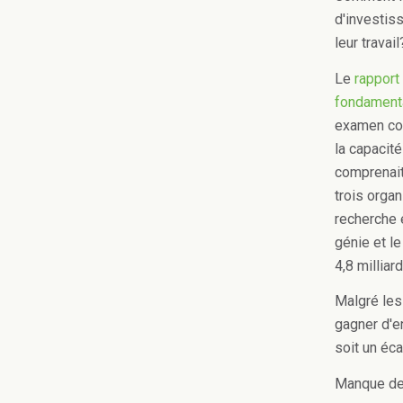
d'investis
leur travail
Le
rapport
fondament
examen com
la capacit
comprenait
trois orga
recherche 
génie et l
4,8 milliar
Malgré les
gagner d'e
soit un éca
Manque de 