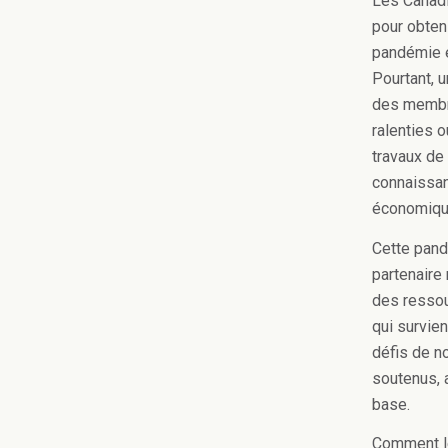
Les Canadi
pour obteni
pandémie e
Pourtant,
des membre
ralenties 
travaux de
connaissanc
économiqu
Cette pand
partenaire
des ressou
qui survie
défis de n
soutenus, 
base.
Comment le