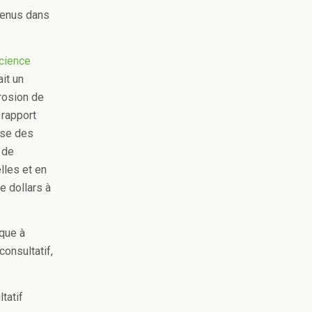
tenus dans
science
ait un
rosion de
 rapport
ase des
 de
lles et en
e dollars à
que à
onsultatif,
tatif