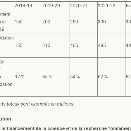
2018-19
2019-20
2020-21
2021-22
En
ement
 le
150
200
250
300
30
18
dation
155
310
465
485
48
ge
r
a
97 %
65 %
54 %
62 %
62
dation
ts totaux sont exprimés en millions.
ution
 le financement de la science et de la recherche fondamen