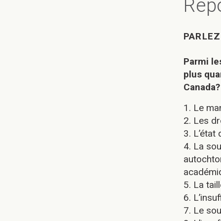
Rép
PARLEZ
Parmi le
plus qua
Canada?
1. Le ma
2. Les dr
3. L’état
4. La so
autochto
académi
5. La tai
6. L’insu
7. Le so